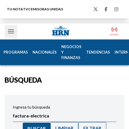
TU NOTA
TVC
EMISORAS UNIDAS
NEGOCIOS
PROGRAMAS
NACIONALES
Y
TENDENCIAS
INTERN
FINANZAS
BÚSQUEDA
Ingresa tu búsqueda
LIMPIAR
FILTRAR
BUSCAR