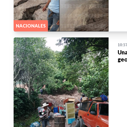
NACIONALES
10:5
Una
geo