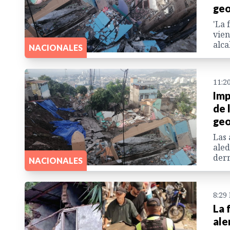
geo
'La 
vien
alca
NACIONALES
11:2
Imp
de 
geo
Las 
aled
der
NACIONALES
8:29
La 
ale