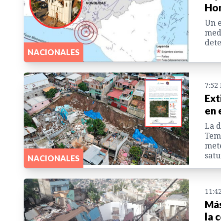
Hon
Un e
medi
dete
NACIONALES
7:52
Ext
en 
La d
Temp
mete
satu
NACIONALES
11:4
Más
la 