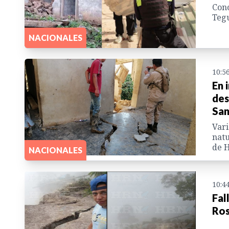
Cono
Teg
NACIONALES
10:5
En 
des
San
Vari
natu
de 
NACIONALES
10:4
Fal
Ros