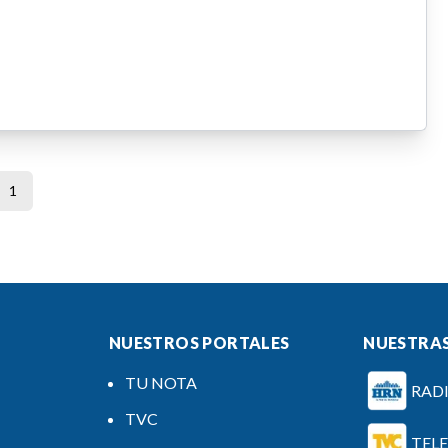
1
NUESTROS PORTALES
NUESTRAS
TU NOTA
RAD
TVC
TEL