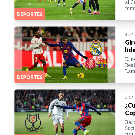
al C
punt
DEPORTES
4:37
Gir
líd
El r
Real
Lami
DEPORTES
5:47
¿Cu
Cop
Barc
Soci
títu