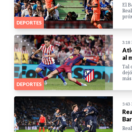
El B
Real
próx
DEPORTES
3:18
Atl
al 
Tal 
dejó
más 
DEPORTES
5:43
Rea
Bar
Real