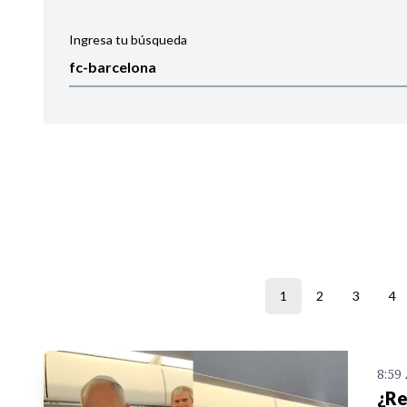
Ingresa tu búsqueda
Ordenar por:
Noticias
1
2
3
4
8:59
¿Re