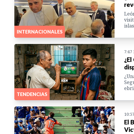
rev
León
visi
isla
INTERNACIONALES
7:47
¿El
dis
¿Una
Segú
ebri
TENDENCIAS
10:5
El 
Vic