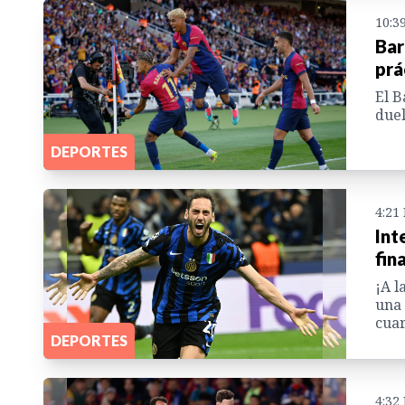
10:3
Bar
prá
El B
duel
DEPORTES
4:21
Int
fin
¡A l
una 
cuar
DEPORTES
4:32