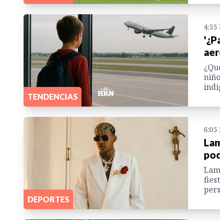
4:55
'¿P
aer
¿Qué
niño
indi
TENDENCIAS
6:05
Lam
pod
Lami
fies
pers
DEPORTES