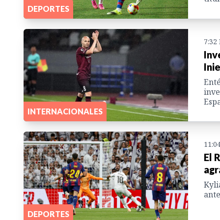
DEPORTES
7:32
Inv
Ini
Enté
inve
Espa
INTERNACIONALES
11:0
El 
agr
Kyli
ante
DEPORTES