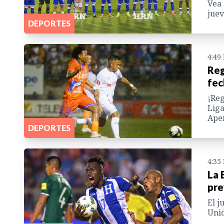
Vea 
juev
DEPORTES
4:49
Reg
fec
¡Reg
Liga
Aper
DEPORTES
4:35
La 
pre
El j
Uni