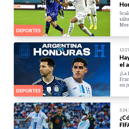
Hon
Scal
sába
Mess
DEPORTES
12:2
Hay
el 
¡La 
Fran
en j
DEPORTES
3:24
¿Có
FIF