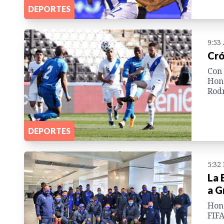
DEPORTES
9:53
Cró
Con 
Hond
Rod
DEPORTES
5:32
La 
a G
Hond
FIFA