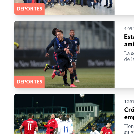
DEPORTES
4:09
Est
ami
La s
de l
DEPORTES
12:5
Cró
emp
Hond
su g