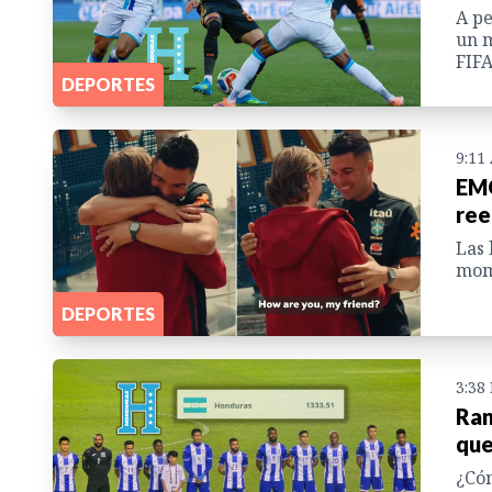
A pe
un m
FIFA
DEPORTES
9:11
EMO
ree
Las 
mome
DEPORTES
3:38
Ran
que
¿Cóm