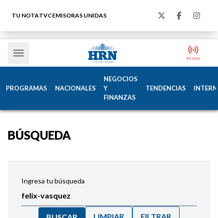
TU NOTA
TVC
EMISORAS UNIDAS
NEGOCIOS
PROGRAMAS
NACIONALES
Y
TENDENCIAS
INTERN
FINANZAS
BÚSQUEDA
Ingresa tu búsqueda
LIMPIAR
FILTRAR
BUSCAR