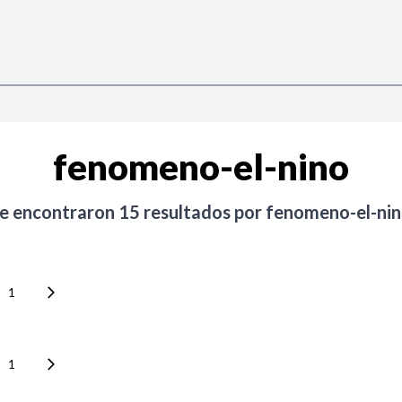
fenomeno-el-nino
e encontraron
15
resultados por
fenomeno-el-ni
1
1