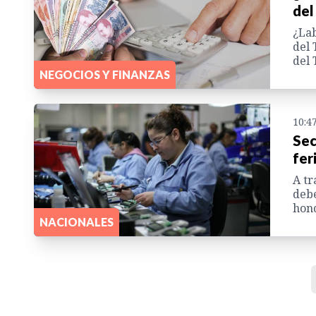
del
¿Lab
del 
del 
NEGOCIOS Y FINANZAS
10:4
Sec
fer
A tr
debe
hon
NACIONALES