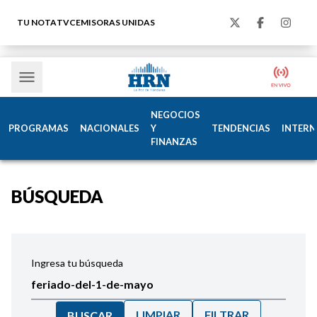
TU NOTA
TVC
EMISORAS UNIDAS
NEGOCIOS
PROGRAMAS
NACIONALES
Y
TENDENCIAS
INTERN
FINANZAS
BÚSQUEDA
Ingresa tu búsqueda
LIMPIAR
FILTRAR
BUSCAR