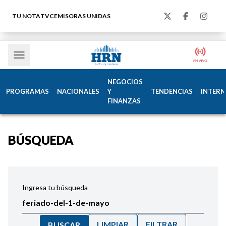
TU NOTA
TVC
EMISORAS UNIDAS
NEGOCIOS
PROGRAMAS
NACIONALES
Y
TENDENCIAS
INTERN
FINANZAS
BÚSQUEDA
Ingresa tu búsqueda
LIMPIAR
FILTRAR
BUSCAR