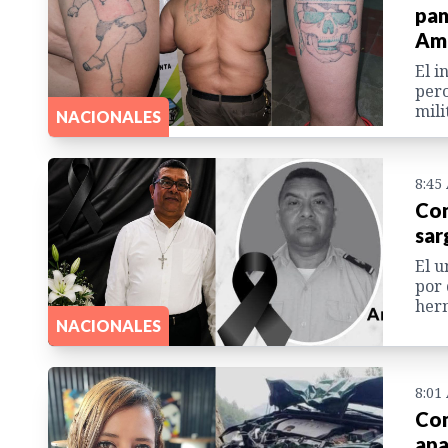
pan
Ama
El i
pero
mili
NACIONALES
8:45
Con
sar
El u
por 
herm
NACIONALES
8:01
Com
apa