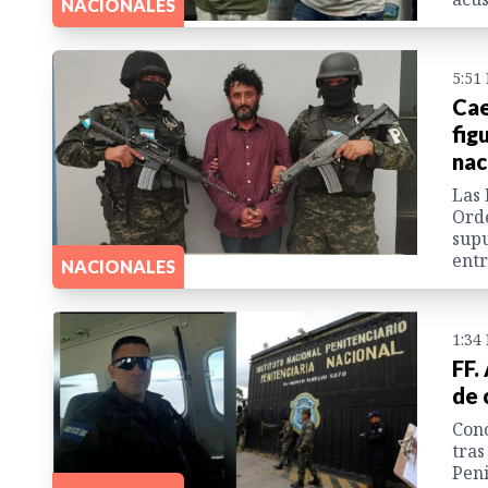
NACIONALES
5:51
Cae
fig
nac
Las 
Orde
supu
entr
NACIONALES
1:34
FF.
de 
Con
tras
Peni