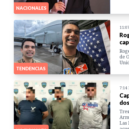
NACIONALES
11:0
Rog
cap
Roge
de O
Unid
TENDENCIAS
7:14
Cap
dos
Tres
Arma
Las 
acus