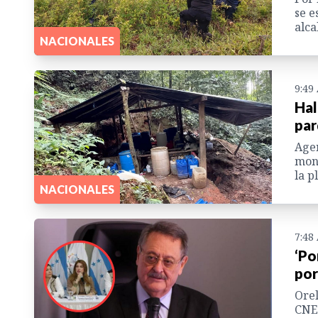
se e
alca
NACIONALES
9:49
Hal
par
Agen
mont
la p
NACIONALES
7:48
‘Po
por
Orel
CNE 