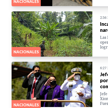
NACIONALES
2:36
Inc
nar
Las 
oper
logr
NACIONALES
6:27
Jef
por
com
Jefe
Xiom
Fue
NACIONALES