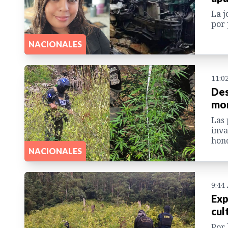
La j
por 
NACIONALES
11:0
Des
mon
Las 
inva
hon
NACIONALES
9:44
Exp
cul
Por 