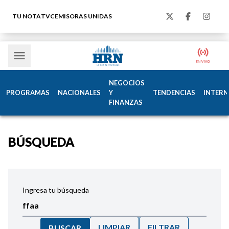
TU NOTA
TVC
EMISORAS UNIDAS
NEGOCIOS
PROGRAMAS
NACIONALES
Y
TENDENCIAS
INTERN
FINANZAS
BÚSQUEDA
Ingresa tu búsqueda
LIMPIAR
FILTRAR
BUSCAR