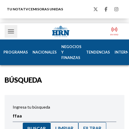
TU NOTA
TVC
EMISORAS UNIDAS
NEGOCIOS
PROGRAMAS
NACIONALES
Y
TENDENCIAS
INTERN
FINANZAS
BÚSQUEDA
Ingresa tu búsqueda
LIMPIAR
FILTRAR
BUSCAR