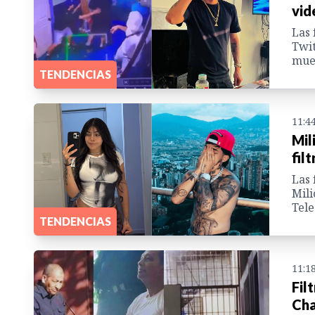
vid
Las 
Twit
muer
TENDENCIAS
11:4
Mil
fil
Las 
Mili
Tele
TENDENCIAS
11:1
Fil
Cha