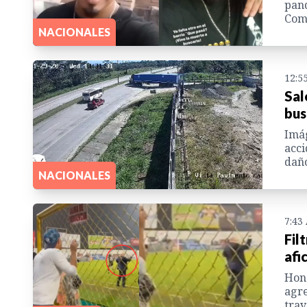
pand
Com
NACIONALES
12:5
Sal
bus
Imág
acci
daño
NACIONALES
7:43
Fil
afi
Hond
agre
trav