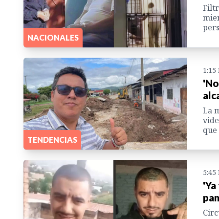
Filt
mien
pers
NACIONALES
1:15
'No
alc
La m
vide
que 
TENDENCIAS
5:45
'Ya
pan
Circ