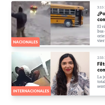
3:15
¿Po
con
El v
bus 
orie
vier
NACIONALES
2:33
Fil
con
La j
tota
sent
INTERNACIONALES