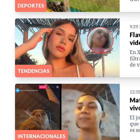
DEPORTES
9:29
Fla
vid
En X
filt
de v
TENDENCIAS
12:5
Mat
viv
El j
que 
es s
INTERNACIONALES