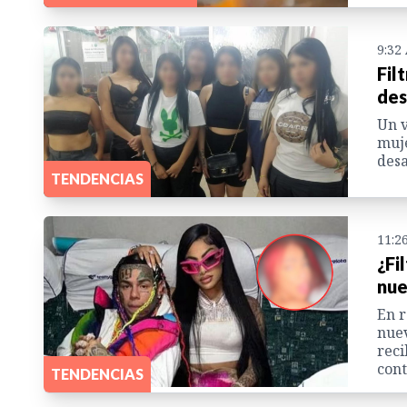
9:32
Fil
des
Un v
muje
desa
TENDENCIAS
11:2
¿Fi
nue
En r
nuev
reci
cont
TENDENCIAS