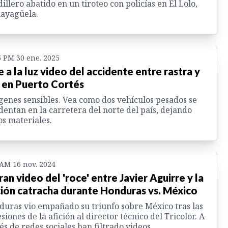
illero abatido en un tiroteo con policías en El Lolo,
ayagüela.
5 PM 30 ene. 2025
e a la luz video del accidente entre rastra y
 en Puerto Cortés
enes sensibles. Vea como dos vehículos pesados se
dentan en la carretera del norte del país, dejando
s materiales.
 AM 16 nov. 2024
tran video del 'roce' entre Javier Aguirre y la
ción catracha durante Honduras vs. México
uras vio empañado su triunfo sobre México tras las
siones de la afición al director técnico del Tricolor. A
és de redes sociales han filtrado videos.