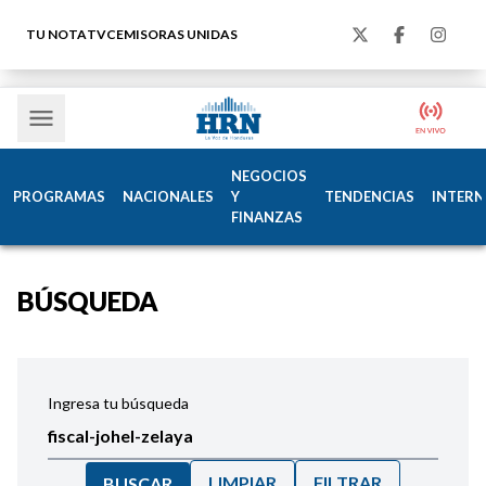
TU NOTA
TVC
EMISORAS UNIDAS
NEGOCIOS
PROGRAMAS
NACIONALES
Y
TENDENCIAS
INTERN
FINANZAS
BÚSQUEDA
Ingresa tu búsqueda
LIMPIAR
FILTRAR
BUSCAR