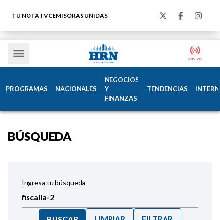
TU NOTA
TVC
EMISORAS UNIDAS
NEGOCIOS
PROGRAMAS
NACIONALES
Y
TENDENCIAS
INTERN
FINANZAS
BÚSQUEDA
Ingresa tu búsqueda
LIMPIAR
FILTRAR
BUSCAR