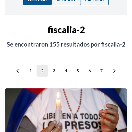
Ordenar por:
fiscalia-2
Noticias
Se encontraron
155
resultados por
fiscalia-2
1
2
3
4
5
6
7