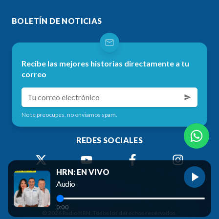
BOLETÍN DE NOTICIAS
Recibe las mejores historias directamente a tu
correo
No te preocupes, no enviamos spam.
REDES SOCIALES
HRN: EN VIVO
Audio
0:00
©
2026
Radio HRN. Todos los derechos reservados.