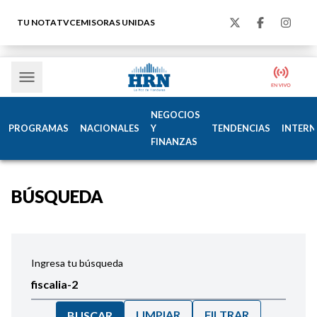
TU NOTA
TVC
EMISORAS UNIDAS
NEGOCIOS
PROGRAMAS
NACIONALES
Y
TENDENCIAS
INTERN
FINANZAS
BÚSQUEDA
Ingresa tu búsqueda
LIMPIAR
FILTRAR
BUSCAR