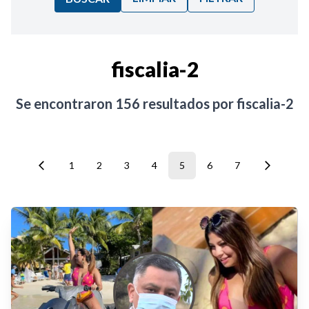
Ordenar por:
fiscalia-2
Noticias
Se encontraron
156
resultados por
fiscalia-2
1
2
3
4
5
6
7