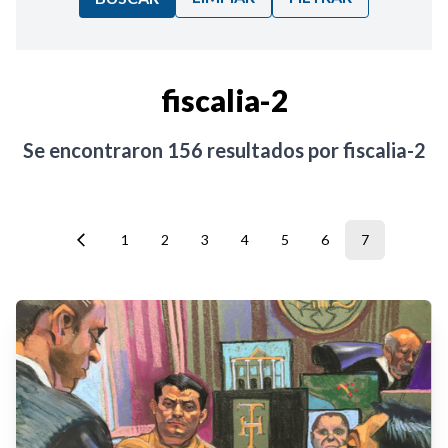
Ordenar por:
fiscalia-2
Noticias
Se encontraron
156
resultados por
fiscalia-2
1
2
3
4
5
6
7