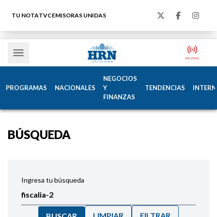
TU NOTA
TVC
EMISORAS UNIDAS
NEGOCIOS
PROGRAMAS
NACIONALES
Y
TENDENCIAS
INTERN
FINANZAS
BÚSQUEDA
Ingresa tu búsqueda
LIMPIAR
FILTRAR
BUSCAR