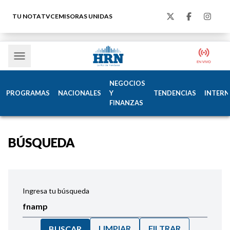
TU NOTA
TVC
EMISORAS UNIDAS
NEGOCIOS
PROGRAMAS
NACIONALES
Y
TENDENCIAS
INTERN
FINANZAS
BÚSQUEDA
Ingresa tu búsqueda
LIMPIAR
FILTRAR
BUSCAR