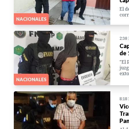
cap
El d
cor
NACIONALES
2:38
Cap
de 
"El 
juzg
exto
NACIONALES
8:18
Vic
Tra
Pan