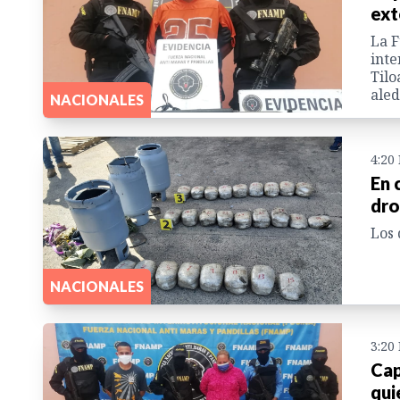
ext
La F
inte
Tilo
ale
NACIONALES
4:20
En 
dro
Los 
NACIONALES
3:20
Cap
qui