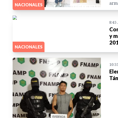
arm
NACIONALES
8:45
Con
y m
20
NACIONALES
10:5
Ele
Tá