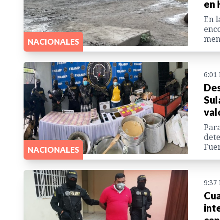
en 
En l
enco
mens
NACIONALES
6:01
Des
Sul
val
Para
dete
Fuer
NACIONALES
9:37
Cua
int