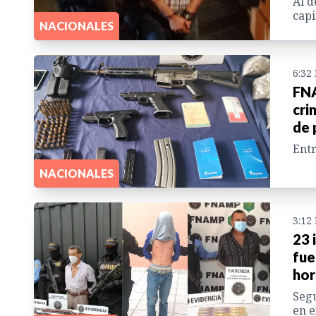
Al d
capi
NACIONALES
6:32
FNA
cri
de 
Entr
NACIONALES
3:12
23 
fue
hor
Segú
en e