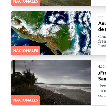
NACIONALES
11:0
Anu
de 
Cena
fren
lluv
NACIONALES
4:10
¿Fr
San
¡Pre
un n
cond
NACIONALES