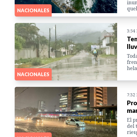
inun
queb
NACIONALES
3:54
Tem
llu
Toda
fren
hela
NACIONALES
7:32
Pro
mar
El p
del 
ries