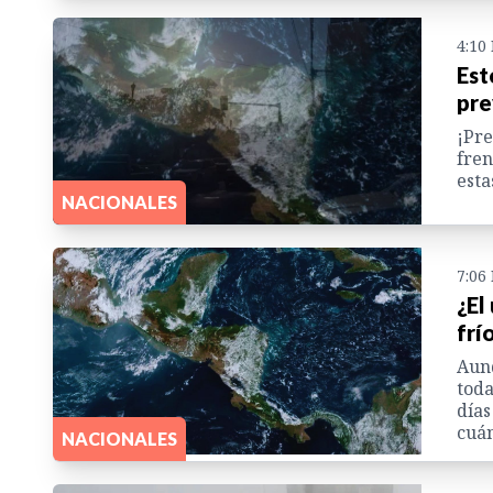
4:10
Est
pre
¡Pre
fren
esta
NACIONALES
7:06
¿El
frí
Aunq
toda
días
cuán
NACIONALES