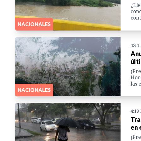
¿Lle
cond
como
NACIONALES
4:44
Anu
últ
¡Pre
Hond
las 
NACIONALES
4:19
Tra
en 
¡Pre