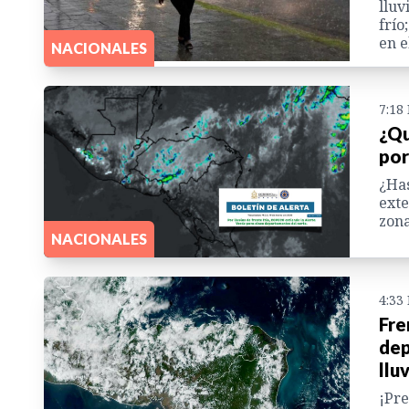
lluv
frío
en e
NACIONALES
7:18
¿Qu
por
¿Has
exte
zona
NACIONALES
4:33
Fre
dep
llu
¡Pre