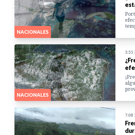
est
Port
efec
temp
NACIONALES
3:35
¿Fr
efe
¡Pre
algu
prov
NACIONALES
7:08
Fre
dur