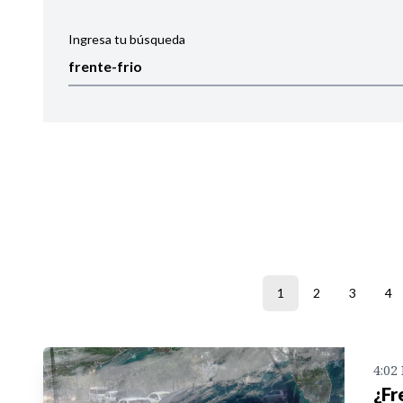
Ingresa tu búsqueda
Ordenar por:
Noticias
1
2
3
4
4:02
¿Fr