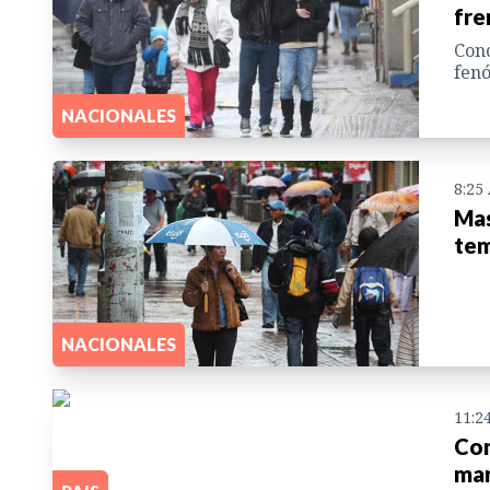
fre
Cono
fenó
NACIONALES
8:25
Mas
tem
NACIONALES
11:2
Con
mar