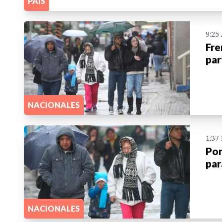
PAIS
9:25
Fre
par
NACIONALES
1:37
Por
par
NACIONALES