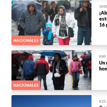
10:0
¡Ab
est
16 
NACIONALES
6:00
Un 
ho
NACIONALES
6:25