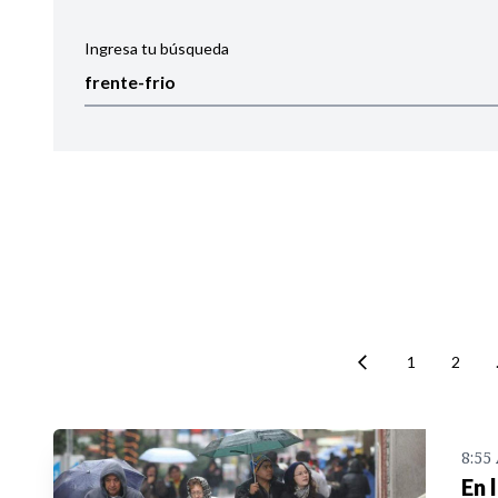
Ingresa tu búsqueda
Ordenar por:
Noticias
1
2
8:55
En 