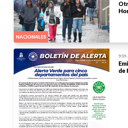
Otr
Ho
NACIONALES
9:39
Emi
de 