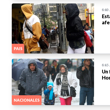
6:40
Est
afe
PAIS
6:45
Un 
Ho
NACIONALES