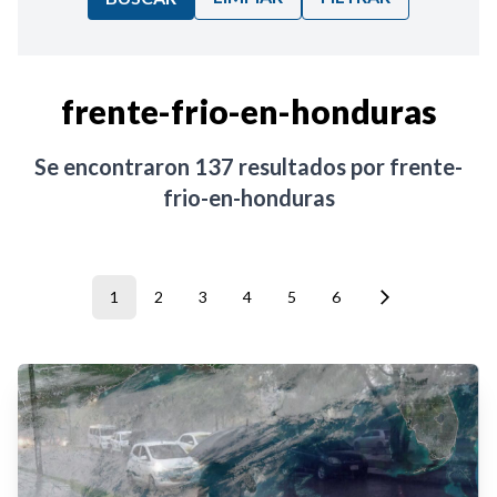
Ordenar por:
frente-frio-en-honduras
Noticias
Se encontraron
137
resultados por
frente-
frio-en-honduras
1
2
3
4
5
6