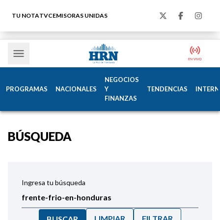
TU NOTA
TVC
EMISORAS UNIDAS
NEGOCIOS
PROGRAMAS
NACIONALES
Y
TENDENCIAS
INTERN
FINANZAS
BÚSQUEDA
Ingresa tu búsqueda
LIMPIAR
FILTRAR
BUSCAR