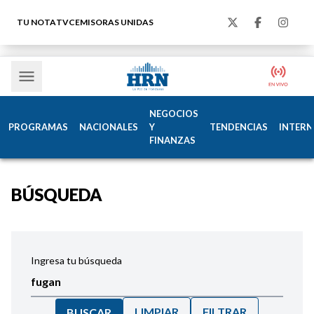
TU NOTA
TVC
EMISORAS UNIDAS
NEGOCIOS
PROGRAMAS
NACIONALES
Y
TENDENCIAS
INTERN
FINANZAS
BÚSQUEDA
Ingresa tu búsqueda
LIMPIAR
FILTRAR
BUSCAR