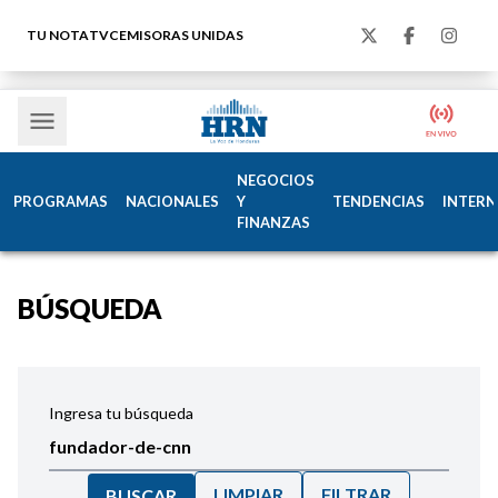
TU NOTA
TVC
EMISORAS UNIDAS
NEGOCIOS
PROGRAMAS
NACIONALES
Y
TENDENCIAS
INTERN
FINANZAS
BÚSQUEDA
Ingresa tu búsqueda
LIMPIAR
FILTRAR
BUSCAR