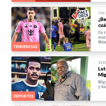
7:55
¿Be
cuá
En r
muri
Miam
TENDENCIAS
11:3
Lut
Mig
Migu
y ha
DEPORTES