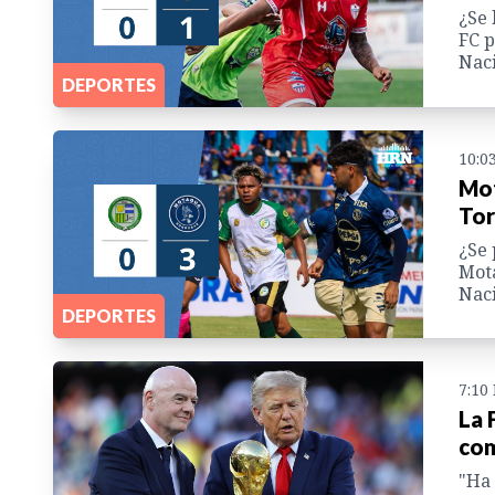
¿Se 
FC p
Naci
DEPORTES
10:0
Mot
Tor
¿Se 
Mota
Naci
DEPORTES
7:10
La 
com
"Ha 