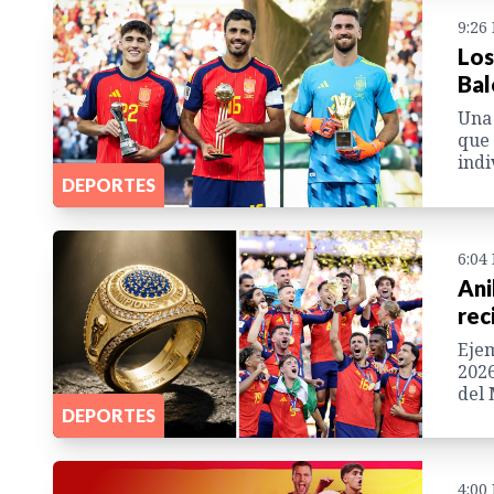
9:26
Los
Bal
Una 
que 
indi
DEPORTES
6:04
Ani
rec
Ejem
2026
del 
DEPORTES
4:00