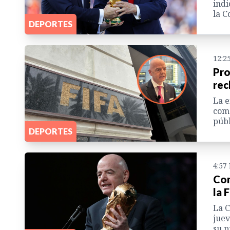
indi
la C
DEPORTES
12:2
Pro
rec
La e
come
púb
DEPORTES
4:57
Con
la 
La C
juev
su p