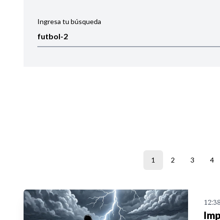
Ingresa tu búsqueda
Ordenar por:
Noticias
1
2
3
4
12:3
Imp