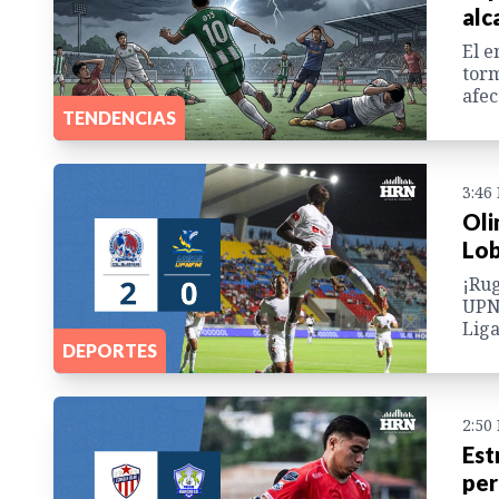
alc
El e
torm
afec
TENDENCIAS
3:46
Oli
Lob
¡Rug
UPNF
Liga
DEPORTES
2:50
Est
per