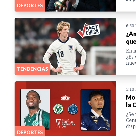
DEPORTES
6:50
¿An
que
En i
¿Es 
nuev
TENDENCIAS
5:10
Mot
la 
¿Se 
Cent
disp
DEPORTES