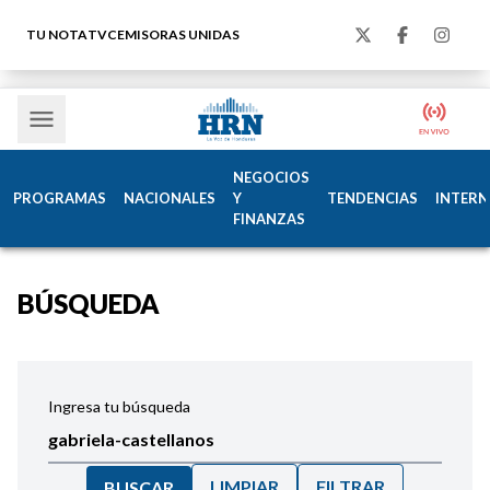
TU NOTA
TVC
EMISORAS UNIDAS
NEGOCIOS
PROGRAMAS
NACIONALES
Y
TENDENCIAS
INTERN
FINANZAS
BÚSQUEDA
Ingresa tu búsqueda
LIMPIAR
FILTRAR
BUSCAR