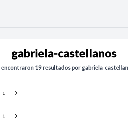
gabriela-castellanos
 encontraron
19
resultados por
gabriela-castella
1
1