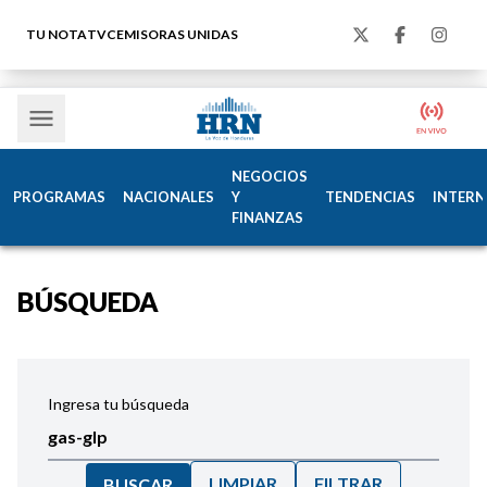
TU NOTA
TVC
EMISORAS UNIDAS
NEGOCIOS
PROGRAMAS
NACIONALES
Y
TENDENCIAS
INTERN
FINANZAS
BÚSQUEDA
Ingresa tu búsqueda
LIMPIAR
FILTRAR
BUSCAR