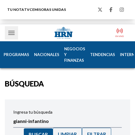
TU NOTA
TVC
EMISORAS UNIDAS
NEGOCIOS
PROGRAMAS
NACIONALES
Y
TENDENCIAS
INTERN
FINANZAS
BÚSQUEDA
Ingresa tu búsqueda
LIMPIAR
FILTRAR
BUSCAR