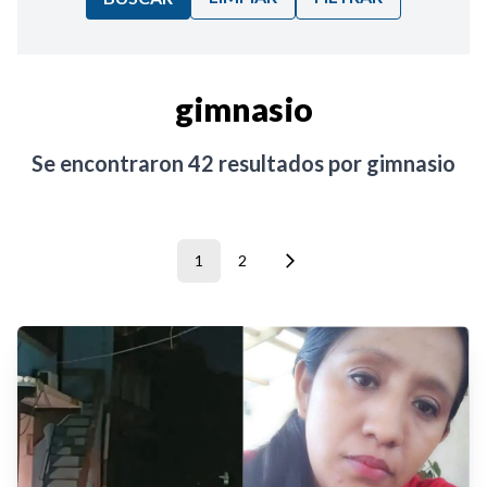
Ordenar por:
gimnasio
Noticias
Se encontraron
42
resultados por
gimnasio
1
2