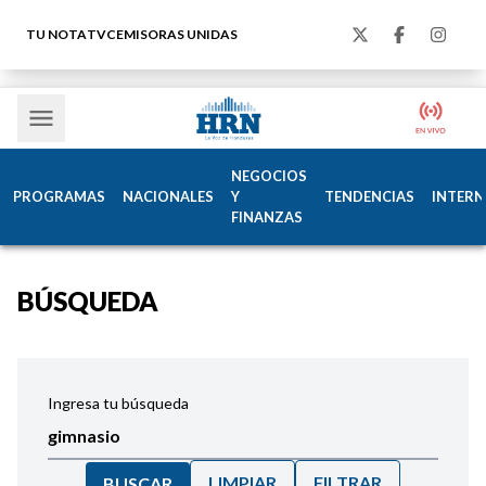
TU NOTA
TVC
EMISORAS UNIDAS
NEGOCIOS
PROGRAMAS
NACIONALES
Y
TENDENCIAS
INTERN
FINANZAS
BÚSQUEDA
Ingresa tu búsqueda
LIMPIAR
FILTRAR
BUSCAR