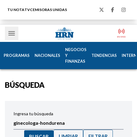
TU NOTA
TVC
EMISORAS UNIDAS
NEGOCIOS
PROGRAMAS
NACIONALES
Y
TENDENCIAS
INTERN
FINANZAS
BÚSQUEDA
Ingresa tu búsqueda
LIMPIAR
FILTRAR
BUSCAR