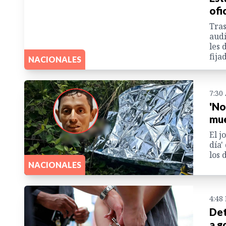
ofi
Tras
audi
les 
fija
NACIONALES
7:30
'No
mue
El j
día'
los 
NACIONALES
4:48
Det
a g