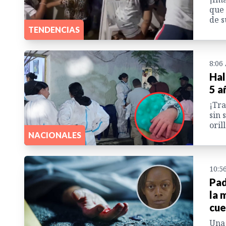
que 
de s
TENDENCIAS
8:06
Hal
5 a
¡Tra
sin 
oril
NACIONALES
10:5
Pad
la 
cue
Una 