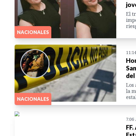
jov
El t
impo
ries
NACIONALES
11:1
Hom
San
del
Los 
la m
esta
NACIONALES
7:06
FF.
Est