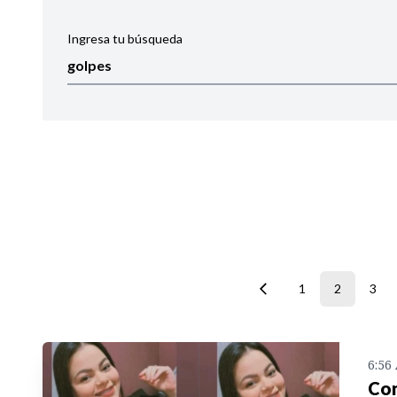
Ingresa tu búsqueda
Ordenar por:
Noticias
1
2
3
6:56
Con