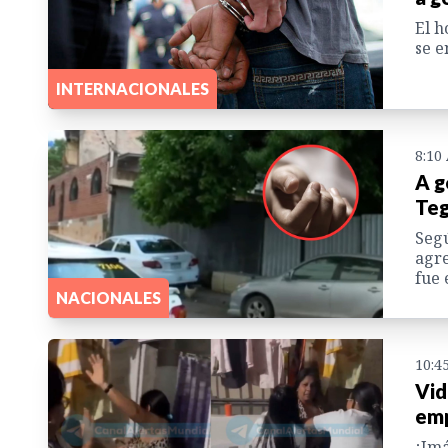
El h
se e
INTERNACIONALES
8:10
A g
Teg
Segú
agre
fue 
NACIONALES
10:4
Vid
emp
¡Imá