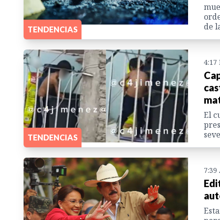
mues
orde
de l
TENDENCIAS
4:17
Cap
cas
mat
El c
pres
seve
TENDENCIAS
7:39
Edi
aut
Esta