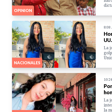
narc
dict
OPINION
8:08
Hon
UU.
La j
golp
Unid
NACIONALES
10:2
Por
hon
La j
inte
la m