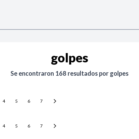
golpes
Se encontraron
168
resultados por
golpes
4
5
6
7
4
5
6
7