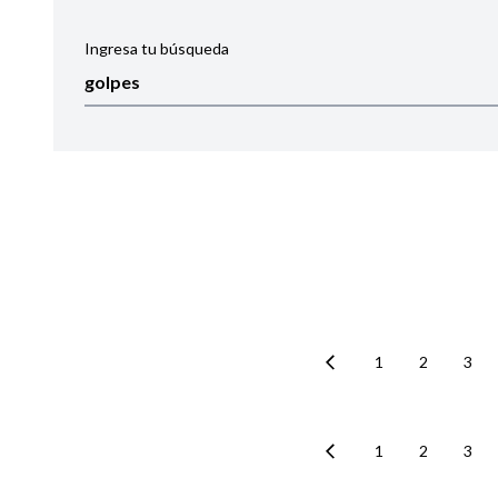
Ingresa tu búsqueda
Ordenar por:
Noticias
1
2
3
1
2
3