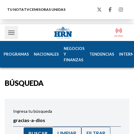
TU NOTA
TVC
EMISORAS UNIDAS
NEGOCIOS
PROGRAMAS
NACIONALES
Y
TENDENCIAS
INTERN
FINANZAS
BÚSQUEDA
Ingresa tu búsqueda
LIMPIAR
FILTRAR
BUSCAR