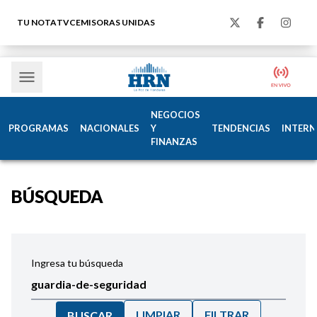
TU NOTA
TVC
EMISORAS UNIDAS
NEGOCIOS
PROGRAMAS
NACIONALES
Y
TENDENCIAS
INTERN
FINANZAS
BÚSQUEDA
Ingresa tu búsqueda
LIMPIAR
FILTRAR
BUSCAR