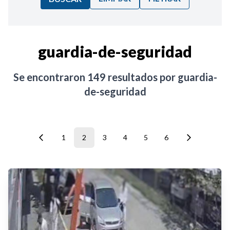
Ordenar por:
guardia-de-seguridad
Noticias
Se encontraron
149
resultados por
guardia-
de-seguridad
1
2
3
4
5
6