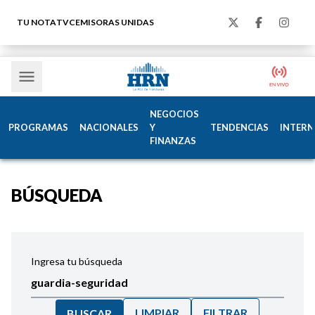
TU NOTA
TVC
EMISORAS UNIDAS
NEGOCIOS
PROGRAMAS
NACIONALES
Y
TENDENCIAS
INTERN
FINANZAS
BÚSQUEDA
Ingresa tu búsqueda
LIMPIAR
FILTRAR
BUSCAR