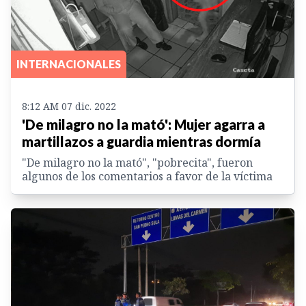
INTERNACIONALES
8:12 AM 07 dic. 2022
'De milagro no la mató': Mujer agarra a
martillazos a guardia mientras dormía
"De milagro no la mató", "pobrecita", fueron
algunos de los comentarios a favor de la víctima