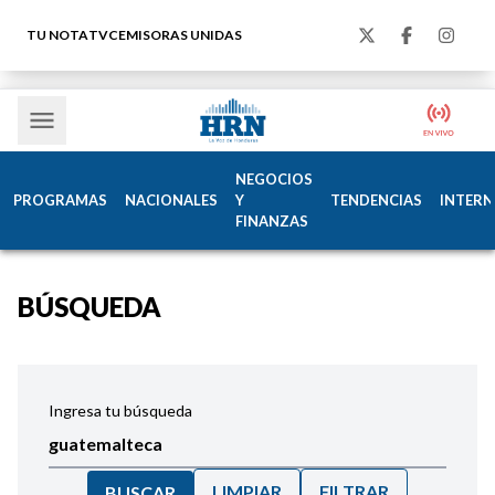
TU NOTA
TVC
EMISORAS UNIDAS
NEGOCIOS
PROGRAMAS
NACIONALES
Y
TENDENCIAS
INTERN
FINANZAS
BÚSQUEDA
Ingresa tu búsqueda
LIMPIAR
FILTRAR
BUSCAR