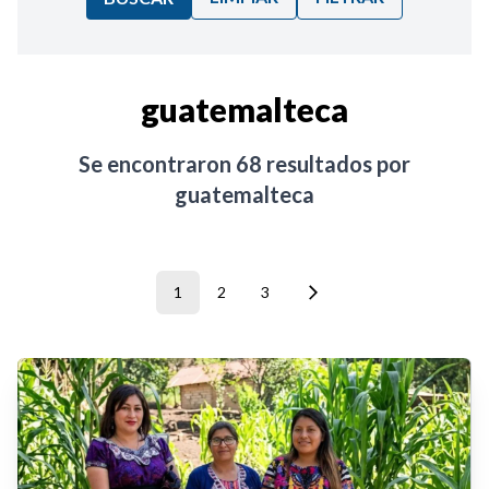
Ordenar por:
guatemalteca
Noticias
Se encontraron
68
resultados por
guatemalteca
1
2
3