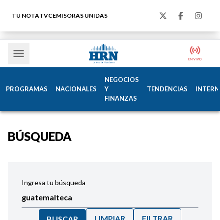
TU NOTA
TVC
EMISORAS UNIDAS
NEGOCIOS
PROGRAMAS
NACIONALES
Y
TENDENCIAS
INTERN
FINANZAS
BÚSQUEDA
Ingresa tu búsqueda
LIMPIAR
FILTRAR
BUSCAR