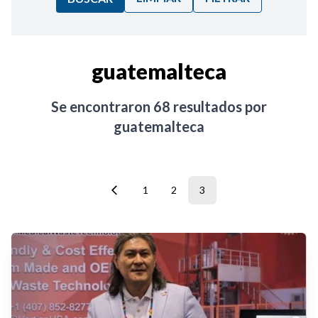
Ordenar por:
guatemalteca
Noticias
Se encontraron
68
resultados por
guatemalteca
1
2
3