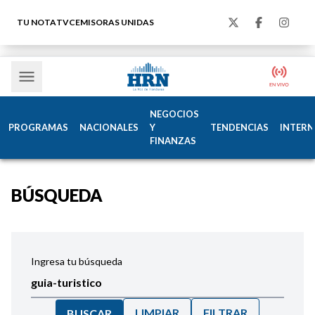
TU NOTA
TVC
EMISORAS UNIDAS
NEGOCIOS
PROGRAMAS
NACIONALES
Y
TENDENCIAS
INTERN
FINANZAS
BÚSQUEDA
Ingresa tu búsqueda
LIMPIAR
FILTRAR
BUSCAR