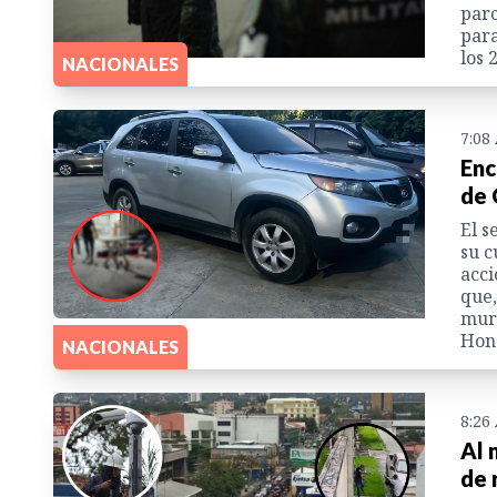
parc
para
los 
NACIONALES
7:08
Enc
de 
El s
su c
acci
que,
muri
Hon
NACIONALES
8:26
Al 
de 