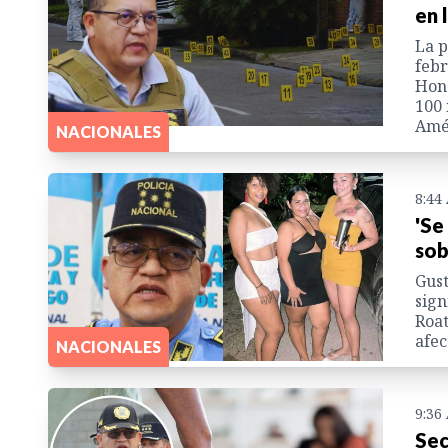
en 
La p
febr
Hond
100 
Amér
NACIONALES
8:44
'Se
sob
Gust
sign
Roat
afec
NACIONALES
9:36
Sec