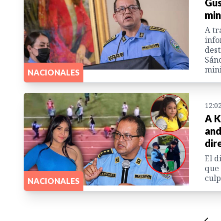
Gus
min
A tr
info
dest
Sánc
mini
NACIONALES
12:0
A K
and
dir
El d
que 
culp
NACIONALES