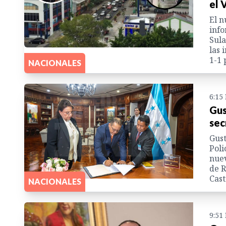
el 
El n
info
Sula
las 
1-1 
NACIONALES
6:15
Gus
sec
Gust
Poli
nuev
de R
Cast
NACIONALES
9:51