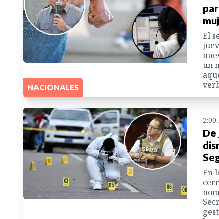
par
muj
El s
juev
nuev
un n
aque
verb
NACIONALES
2:00
De 
dis
Seg
En l
cerr
nomb
Secr
gest