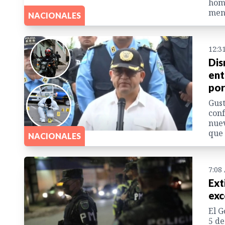
homi
men
NACIONALES
12:3
Dis
ent
por
Gust
conf
nuev
que 
NACIONALES
7:08
Ext
exc
El G
5 de