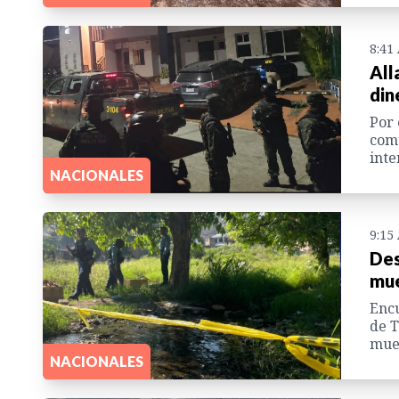
8:41
All
din
Por 
comu
inte
NACIONALES
9:15
Des
mue
Enc
de T
muer
NACIONALES