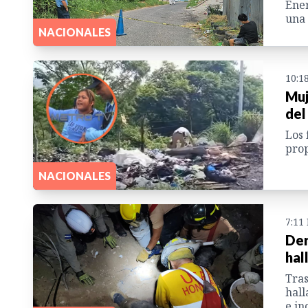
Ener
una 
NACIONALES
10:1
Muj
del
Los 
prop
NACIONALES
7:11
Der
hal
Tras
hall
e in