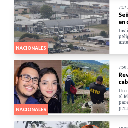
7:17
Señ
en 
Inst
peli
ante
NACIONALES
7:50
Rev
cab
Un n
el M
pare
peri
NACIONALES