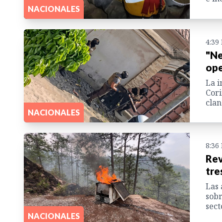
NACIONALES
4:39
"Ne
ope
La i
Cori
clan
NACIONALES
8:36
Rev
tre
Las 
sobr
sect
NACIONALES