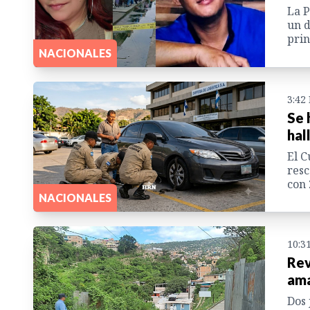
La P
un d
prin
NACIONALES
3:42
Se 
hal
El C
resc
con 
NACIONALES
10:3
Rev
ama
Dos 