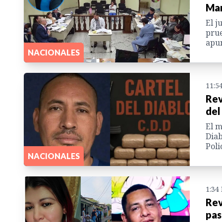
Mar
El j
prue
apun
NACIONALES
11:5
Rev
del
El m
Diab
Poli
NACIONALES
1:34
Rev
pas