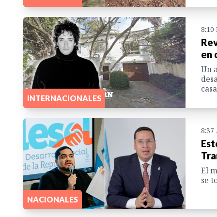
8:10
Rev
en 
Un a
desa
casa
INTERNACIONALES
8:37
Est
Tra
El m
se t
NACIONALES