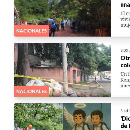
una
El c
vivi
muje
NACIONALES
9:09
Otr
col
Un f
Kenn
nuev
NACIONALES
3:44
'Di
de 