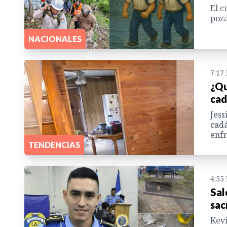
El c
poza
NACIONALES
7:17
¿Qu
cad
Jess
cadá
enfr
TENDENCIAS
4:55
Sal
sac
Kevi