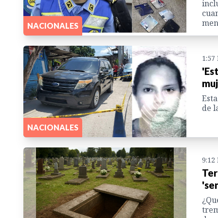
incl
cuan
meno
NACIONALES
1:57
'Es
muj
Esta
de l
NACIONALES
9:12
Ter
'se
¿Qué
trem