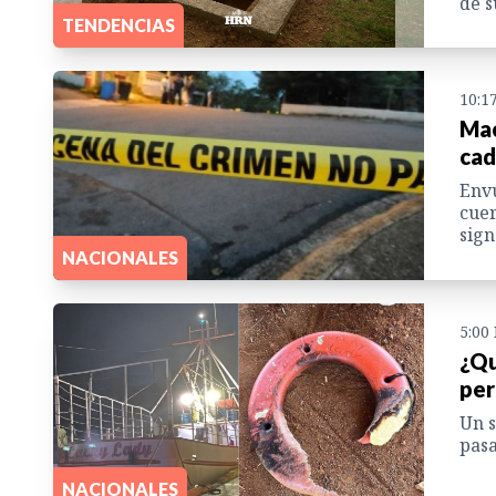
de s
TENDENCIAS
10:1
Mac
cad
Envu
cuer
sign
NACIONALES
5:00
¿Qu
per
Un s
pasa
NACIONALES