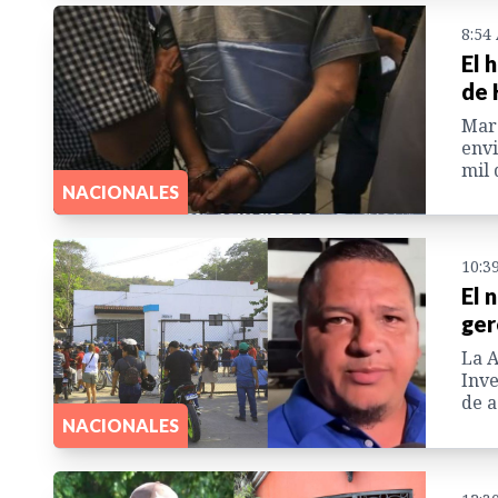
8:54
El 
de 
Marc
envi
mil 
NACIONALES
10:3
El 
ger
La A
Inve
de a
NACIONALES