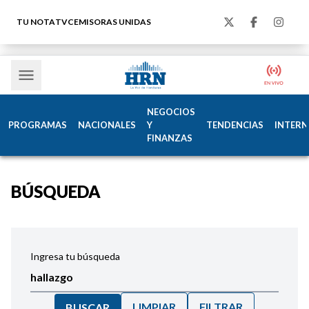
TU NOTA
TVC
EMISORAS UNIDAS
NEGOCIOS
PROGRAMAS
NACIONALES
Y
TENDENCIAS
INTERN
FINANZAS
BÚSQUEDA
Ingresa tu búsqueda
LIMPIAR
FILTRAR
BUSCAR