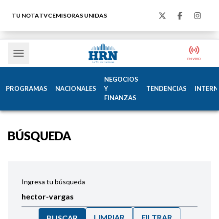
TU NOTA
TVC
EMISORAS UNIDAS
NEGOCIOS
PROGRAMAS
NACIONALES
Y
TENDENCIAS
INTERN
FINANZAS
BÚSQUEDA
Ingresa tu búsqueda
LIMPIAR
FILTRAR
BUSCAR