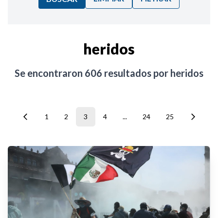
Ordenar por:
heridos
Noticias
Se encontraron
606
resultados por
heridos
1
2
3
4
...
24
25