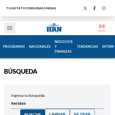
TU NOTA
TVC
EMISORAS UNIDAS
NEGOCIOS
PROGRAMAS
NACIONALES
Y
TENDENCIAS
INTERN
FINANZAS
BÚSQUEDA
Ingresa tu búsqueda
LIMPIAR
FILTRAR
BUSCAR