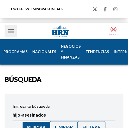
TU NOTA
TVC
EMISORAS UNIDAS
NEGOCIOS
PROGRAMAS
NACIONALES
Y
TENDENCIAS
INTERN
FINANZAS
BÚSQUEDA
Ingresa tu búsqueda
LIMPIAR
FILTRAR
BUSCAR