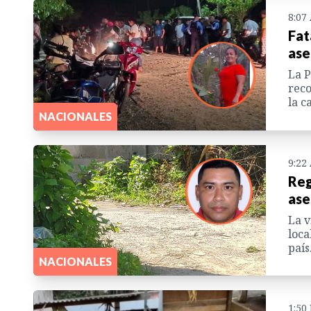
8:07
Fat
ase
La P
reco
la c
NACIONALES
9:22
Reg
ase
La v
loca
país
NACIONALES
1:50