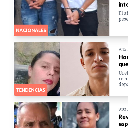
int
El a
pese
NACIONALES
9:45
Hom
que
Urel
recu
depa
TENDENCIAS
9:03
Rev
esp