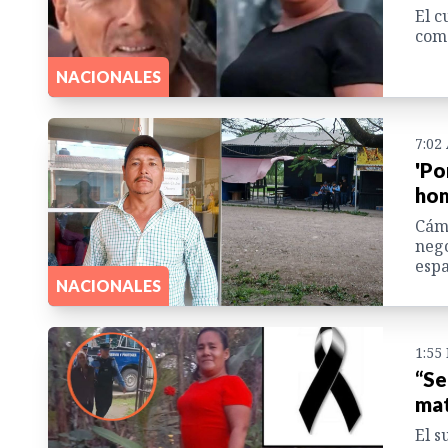
El c
come
NACIONALES
7:02
'Po
hom
Cáma
nego
espa
NACIONALES
1:55
“Se
mat
El s