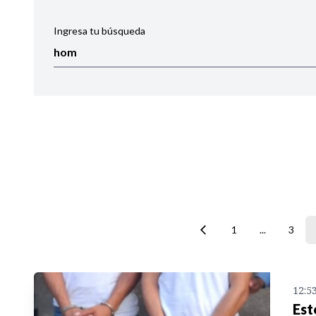
Ingresa tu búsqueda
Ordenar por:
Noticias
1
...
3
12:5
Est