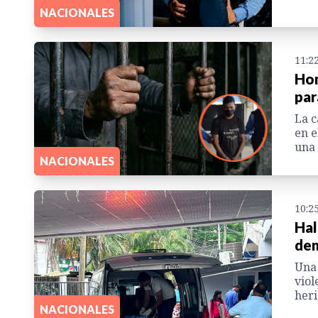
NACIONALES
11:2
Hom
par
La c
en e
una 
NACIONALES
10:2
Hal
den
Una
viol
heri
NACIONALES