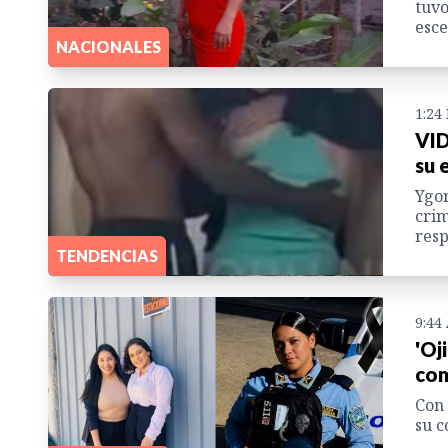
tuvo
esce
NACIONALES
1:24
VID
su 
Ygor
crim
resp
TENDENCIAS
9:44
'Oj
com
Con 
su c