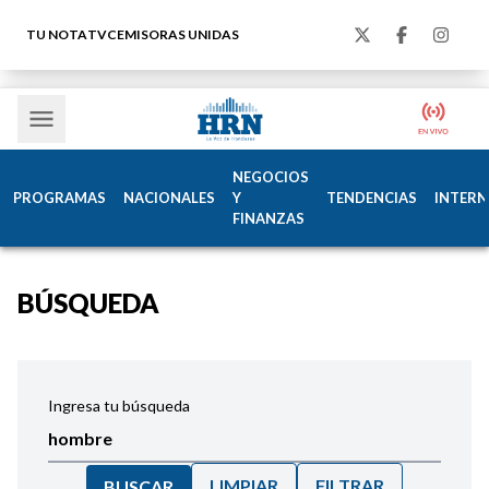
TU NOTA
TVC
EMISORAS UNIDAS
NEGOCIOS
PROGRAMAS
NACIONALES
Y
TENDENCIAS
INTERN
FINANZAS
BÚSQUEDA
Ingresa tu búsqueda
LIMPIAR
FILTRAR
BUSCAR