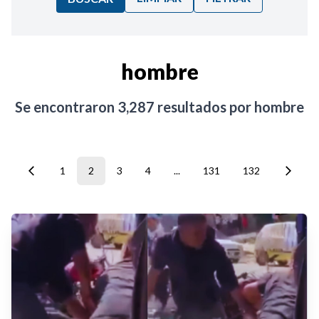
Ordenar por:
hombre
Noticias
Se encontraron
3,287
resultados por
hombre
1
2
3
4
...
131
132