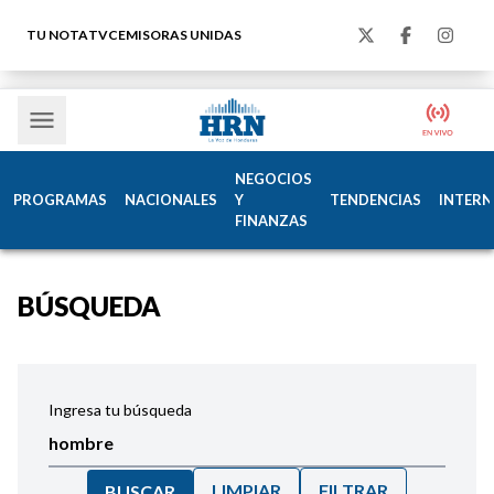
TU NOTA
TVC
EMISORAS UNIDAS
NEGOCIOS
PROGRAMAS
NACIONALES
Y
TENDENCIAS
INTERN
FINANZAS
BÚSQUEDA
Ingresa tu búsqueda
LIMPIAR
FILTRAR
BUSCAR