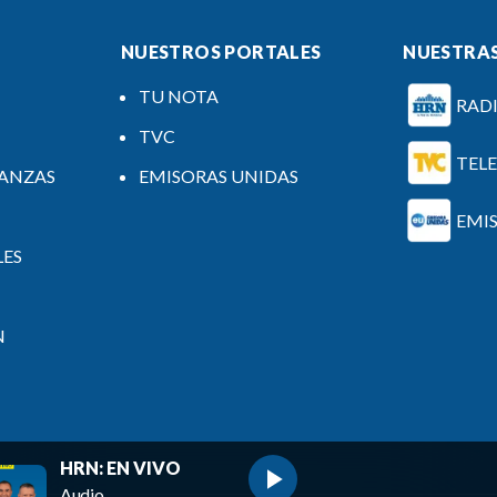
NUESTROS PORTALES
NUESTRAS
TU NOTA
RAD
TVC
TEL
NANZAS
EMISORAS UNIDAS
EMI
LES
N
HRN: EN VIVO
Audio