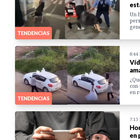
est
Un h
pers
gene
TENDENCIAS
8:44
Víd
ama
¿Qué
con 
en r
TENDENCIAS
7:15
Hom
en 