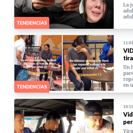
La j
adul
adul
TENDENCIAS
11:0
VID
tira
Un h
pare
ropa
en u
TENDENCIAS
10:1
Vid
per
Vira