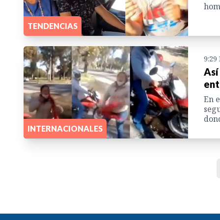
homb
TENDENCIAS
9:29
Así
ent
En e
segu
dond
INTERNACIONALES